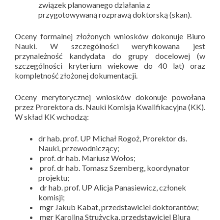
związek planowanego działania z
przygotowywaną rozprawą doktorską (skan).
Oceny formalnej złożonych wniosków dokonuje Biuro
Nauki. W szczególności weryfikowana jest
przynależność kandydata do grupy docelowej (w
szczególności kryterium wiekowe do 40 lat) oraz
kompletność złożonej dokumentacji.
Oceny merytorycznej wniosków dokonuje powołana
przez Prorektora ds. Nauki Komisja Kwalifikacyjna (KK).
W skład KK wchodzą:
dr hab. prof. UP Michał Rogoż, Prorektor ds.
Nauki, przewodniczący;
prof. dr hab. Mariusz Wołos;
prof. dr hab. Tomasz Szemberg, koordynator
projektu;
dr hab. prof. UP Alicja Panasiewicz, członek
komisji;
mgr Jakub Kabat, przedstawiciel doktorantów;
mgr Karolina Strużycka, przedstawiciel Biura