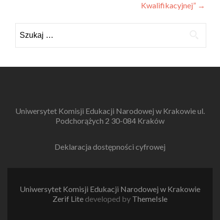
wpisu
Kwalifikacyjnej”
→
Szukaj:
Uniwersytet Komisji Edukacji Narodowej w Krakowie ul.
Podchorążych 2 30-084 Kraków
Deklaracja dostępności cyfrowej
Uniwersytet Komisji Edukacji Narodowej w Krakowie
Zerif Lite
developed by
ThemeIsle